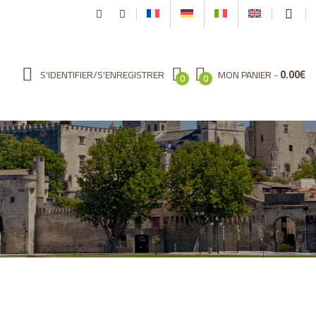
0.00
€
S'IDENTIFIER/S'ENREGISTRER
MON PANIER
0
0