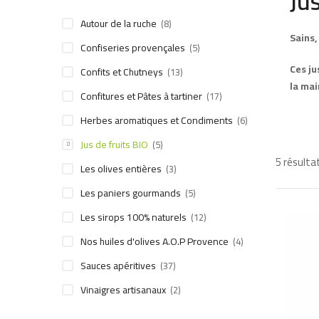
Ju
Autour de la ruche
(8)
Sains,
Confiseries provençales
(5)
Ces ju
Confits et Chutneys
(13)
la mai
Confitures et Pâtes à tartiner
(17)
Herbes aromatiques et Condiments
(6)
Jus de fruits BIO
(5)
5 résulta
Les olives entières
(3)
Les paniers gourmands
(5)
Les sirops 100% naturels
(12)
Nos huiles d'olives A.O.P Provence
(4)
Sauces apéritives
(37)
Vinaigres artisanaux
(2)