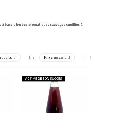
és à base d’herbes aromatiques sauvages cueillies à
produits
Trier
Prix ​​croissant
VICTIME DE SON SUCCÈS