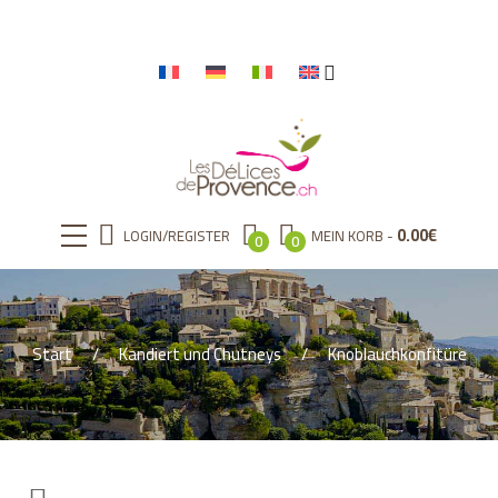
0.00
€
LOGIN/REGISTER
MEIN KORB
0
0
Start
Kandiert und Chutneys
Knoblauchkonfitüre