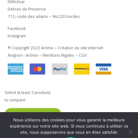
Délicésar
Delices de Provence
715, route des adams – 84220 Gordes
Facebook
Instagram
© Copyright 2022 Arôme –
Création de site internet
Avignon
:
Arôme
–
Mentions légales
–
CGV
Select at least 2 products
to compare
VIEW COMPARISON
Nous utilisons des cookies pour vous garantir la meilleure
Français
(
Französisch
)
Deutsch
Italiano
(
Italienisch
)
expérience sur notre site web. Si vous continuez à utiliser ce
site, nous supposerons que vous en êtes satisfait.
English
(
Englisch
)