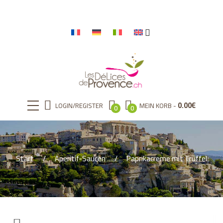
0.00
€
LOGIN/REGISTER
MEIN KORB
0
0
Start
Aperitif-Saucen
Paprikacreme mit Trüffel