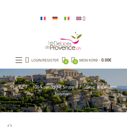
0.00
€
LOGIN/REGISTER
MEIN KORB
0
0
Start
100 % natürliche Sirupe
Sirup aus wildem
Rosmarin