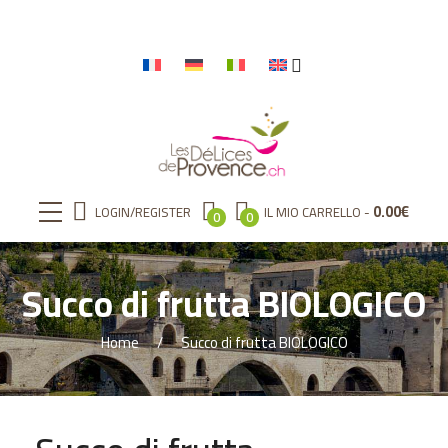
0.00
€
LOGIN/REGISTER
IL MIO CARRELLO
0
0
Succo di frutta BIOLOGICO
Home
Succo di frutta BIOLOGICO