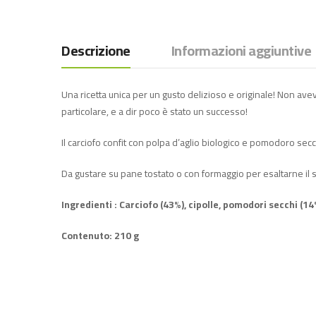
Descrizione
Informazioni aggiuntive
Una ricetta unica per un gusto delizioso e originale! Non ave
particolare, e a dir poco è stato un successo!
Il carciofo confit con polpa d’aglio biologico e pomodoro se
Da gustare su pane tostato o con formaggio per esaltarne il 
Ingredienti : Carciofo (43%), cipolle, pomodori secchi (14%)
Contenuto: 210 g