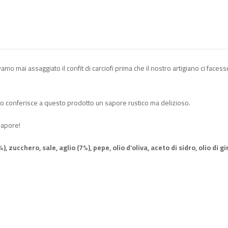
vamo mai assaggiato il confit di carciofi prima che il nostro artigiano ci fa
cco conferisce a questo prodotto un sapore rustico ma delizioso.
sapore!
, zucchero, sale, aglio (7%), pepe, olio d’oliva, aceto di sidro, olio di g