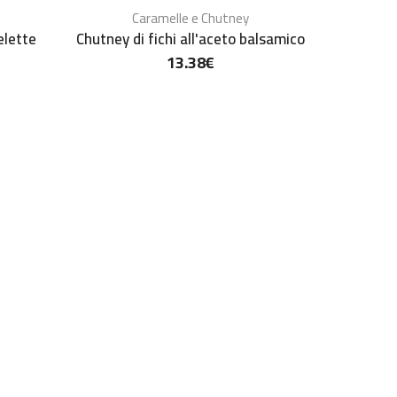
Caramelle e Chutney
elette
Chutney di fichi all'aceto balsamico
Confit
13.38
€