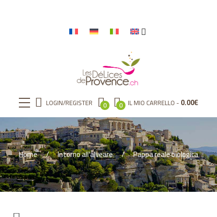
0.00
€
LOGIN/REGISTER
IL MIO CARRELLO
0
0
Home
Intorno all'alveare
Pappa reale biologica