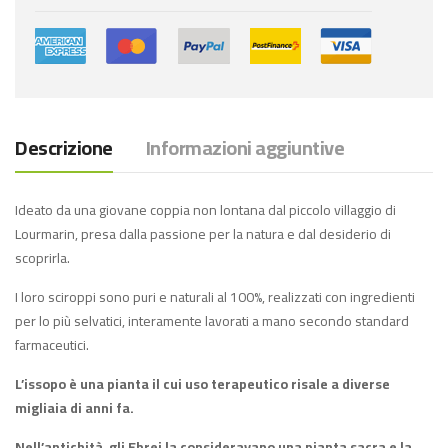
Descrizione
Informazioni aggiuntive
Ideato da una giovane coppia non lontana dal piccolo villaggio di
Lourmarin, presa dalla passione per la natura e dal desiderio di
scoprirla.
I loro sciroppi sono puri e naturali al 100%, realizzati con ingredienti
per lo più selvatici, interamente lavorati a mano secondo standard
farmaceutici.
L’issopo è una pianta il cui uso terapeutico risale a diverse
migliaia di anni fa.
Nell’antichità, gli Ebrei la consideravano una pianta sacra e la