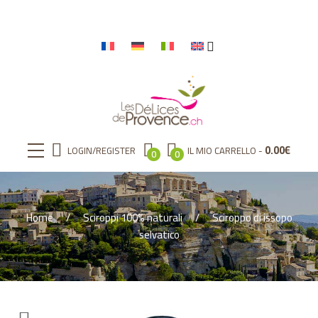
0.00
€
LOGIN/REGISTER
IL MIO CARRELLO
0
0
Home
Sciroppi 100% naturali
Sciroppo di issopo
selvatico