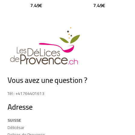
7.49
€
7.49
€
Vous avez une question ?
Tél : +41764401613
Adresse
SUISSE
Délicésar
Delices de Provence