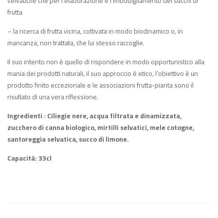
selvatiche che per l’elaborazione e l’imbottigliamento dei succhi di
frutta
– la ricerca di frutta vicina, coltivata in modo biodinamico o, in
mancanza, non trattata, che lui stesso raccoglie.
Il suo intento non è quello di rispondere in modo opportunistico alla
mania dei prodotti naturali, il suo approccio è etico, l’obiettivo è un
prodotto finito eccezionale e le associazioni frutta-pianta sono il
risultato di una vera riflessione.
Ingredienti : Ciliegie nere, acqua filtrata e dinamizzata,
zucchero di canna biologico, mirtilli selvatici, mele cotogne,
santoreggia selvatica, succo di limone.
Capacità: 33cl