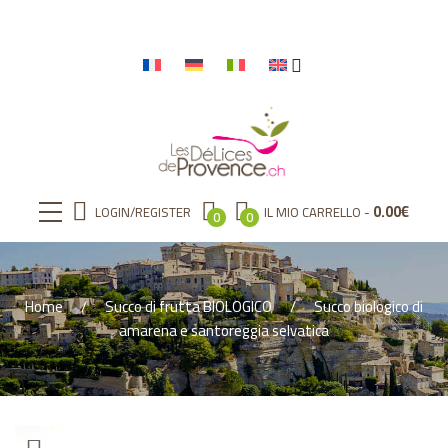
0.00
€
LOGIN/REGISTER
IL MIO CARRELLO
0
0
Home
Succo di frutta BIOLOGICO
Succo biologico di
amarena e santoreggia selvatica