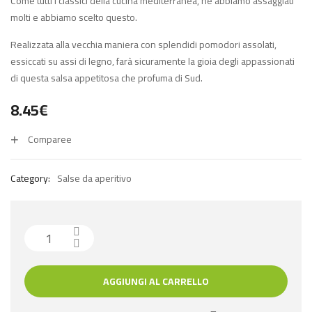
Come tutti i classici della cucina mediterranea, ne abbiamo assaggiati
molti e abbiamo scelto questo.
Realizzata alla vecchia maniera con splendidi pomodori assolati,
essiccati su assi di legno, farà sicuramente la gioia degli appassionati
di questa salsa appetitosa che profuma di Sud.
8.45
€
Comparee
Category:
Salse da aperitivo
AGGIUNGI AL CARRELLO