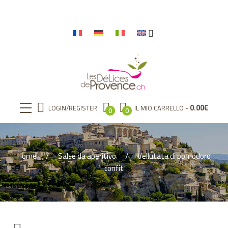
0.00
€
LOGIN/REGISTER
IL MIO CARRELLO
0
0
Home
Salse da aperitivo
Vellutata di pomodoro
confit