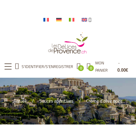
MON
S'IDENTIFIER/S'ENREGISTRER
0
0
0.00
€
PANIER
Accueil
Sauces apéritives
Crème d’olive noire