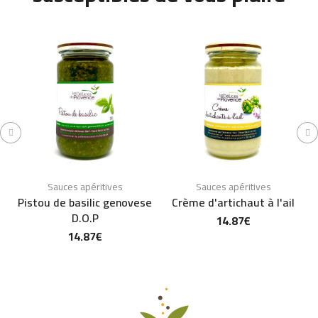
Sauces apéritives
Sauces apéritives
Pistou de basilic genovese
Crème d'artichaut à l'ail
D.O.P
14.87
€
14.87
€