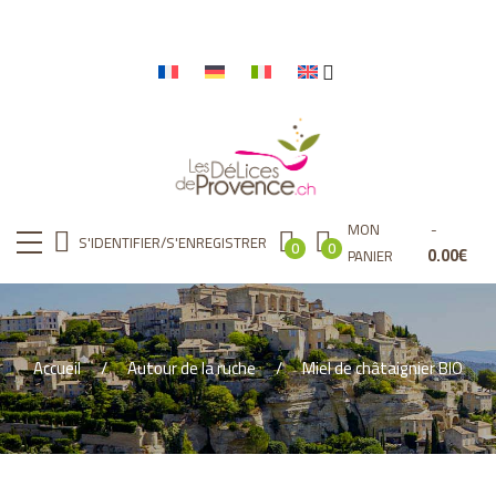
MON
S'IDENTIFIER/S'ENREGISTRER
0
0
0.00
€
PANIER
Accueil
Autour de la ruche
Miel de châtaignier BIO