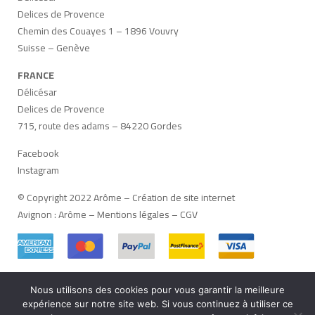
Delices de Provence
Chemin des Couayes 1 – 1896 Vouvry
Suisse – Genève
FRANCE
Délicésar
Delices de Provence
715, route des adams – 84220 Gordes
Facebook
Instagram
© Copyright 2022 Arôme –
Création de site internet
Avignon
:
Arôme
–
Mentions légales
–
CGV
Nous utilisons des cookies pour vous garantir la meilleure
Français
Deutsch
(
Allemand
)
Italiano
(
Italien
)
expérience sur notre site web. Si vous continuez à utiliser ce