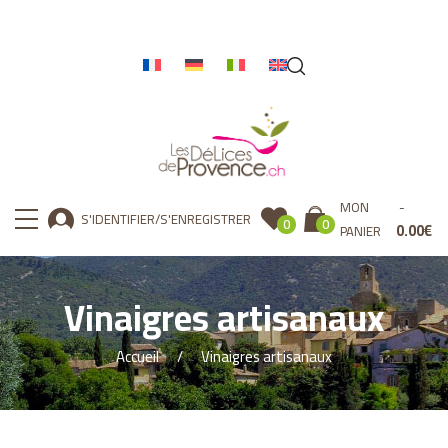
MON
S'IDENTIFIER/S'ENREGISTRER
0
0
0.00
€
PANIER
Vinaigres artisanaux
Accueil
Vinaigres artisanaux