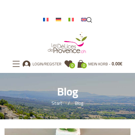
0.00
€
LOGIN/REGISTER
MEIN KORB
0
0
Blog
Start
Blog