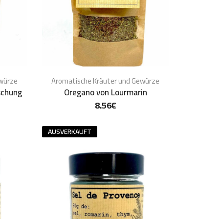
ewürze
Aromatische Kräuter und Gewürze
schung
Oregano von Lourmarin
8.56
€
AUSVERKAUFT