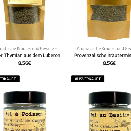
matische Kräuter und Gewürze
Aromatische Kräuter und G
er Thymian aus dem Luberon
Provenzalische Kräutermi
8.56
€
8.56
€
ERKAUFT
AUSVERKAUFT