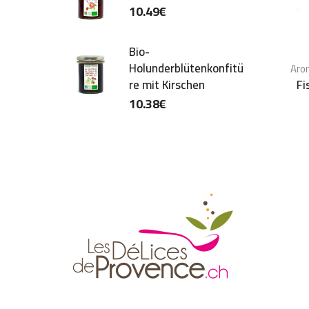
10.49
€
Bio-
Holunderblütenkonfitü
Aro
Fi
re mit Kirschen
10.38
€