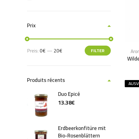
Prix
Preis:
0€
—
20€
FILTER
Aro
Wild
Produits récents
AUSV
Duo Epicé
13.38
€
Erdbeerkonfitüre mit
Bio-Rosenblättern