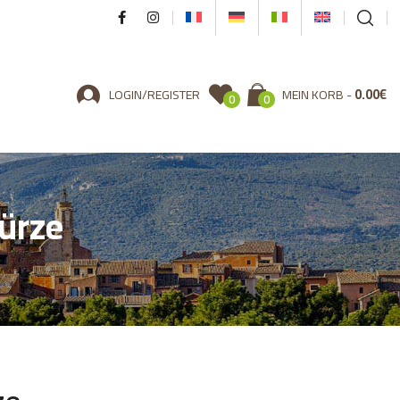
0.00
€
LOGIN/REGISTER
MEIN KORB
0
0
ürze