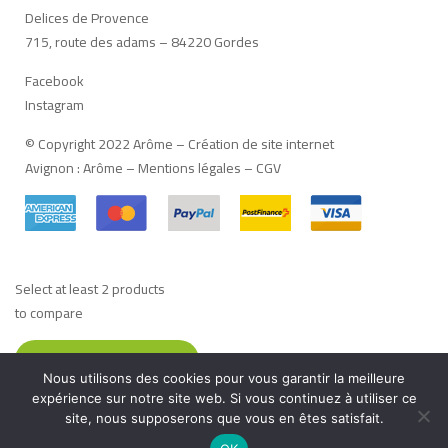
Delices de Provence
715, route des adams – 84220 Gordes
Facebook
Instagram
© Copyright 2022 Arôme –
Création de site internet
Avignon
:
Arôme
–
Mentions légales
–
CGV
Select at least 2 products
to compare
VIEW COMPARISON
Nous utilisons des cookies pour vous garantir la meilleure
Français
(
Französisch
)
Deutsch
Italiano
(
Italienisch
)
expérience sur notre site web. Si vous continuez à utiliser ce
site, nous supposerons que vous en êtes satisfait.
English
(
Englisch
)