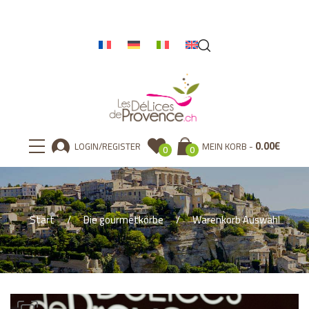
0.00
€
LOGIN/REGISTER
MEIN KORB
0
0
Start
Die gourmetkörbe
Warenkorb Auswahl