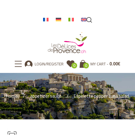
0.00
€
LOGIN/REGISTER
MY CART
0
0
Home
appetizer sauce
Espelette pepper tuna salad