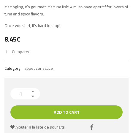
It’s tingling, it’s gourmet, it’s tuna fish! A must-have aperitif for lovers of
tuna and spicy flavors.
Once you start, it’s hard to stop!
8.45
€
Comparee
Category:
appetizer sauce
ADD TO CART
Ajouter à la liste de souhaits