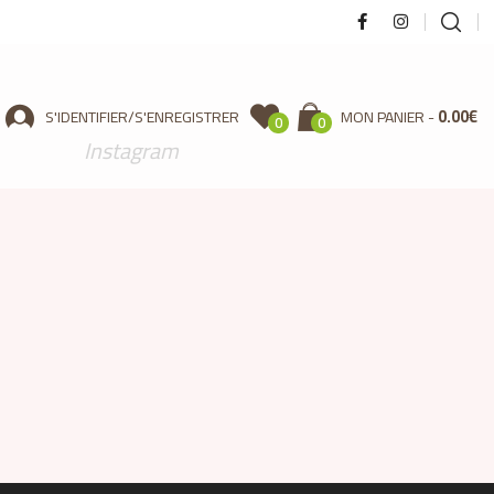
0.00
€
S'IDENTIFIER/S'ENREGISTRER
MON PANIER
0
0
Instagram