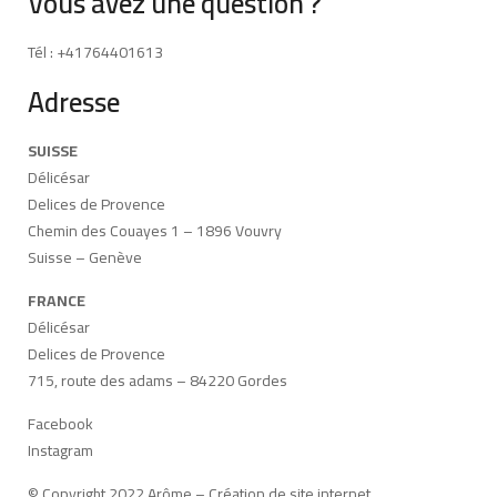
Vous avez une question ?
Tél : +41764401613
Adresse
SUISSE
Délicésar
Delices de Provence
Chemin des Couayes 1 – 1896 Vouvry
Suisse – Genève
FRANCE
Délicésar
Delices de Provence
715, route des adams – 84220 Gordes
Facebook
Instagram
© Copyright 2022 Arôme –
Création de site internet