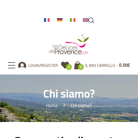
0.00
€
LOGIN/REGISTER
IL MIO CARRELLO
0
0
Chi siamo?
Home
Chi siamo?