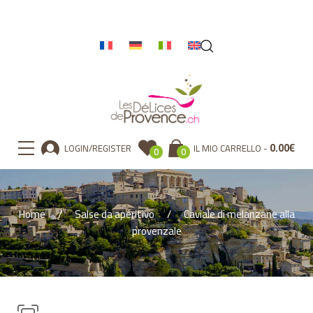
0.00
€
LOGIN/REGISTER
IL MIO CARRELLO
0
0
Home
Salse da aperitivo
Caviale di melanzane alla
provenzale