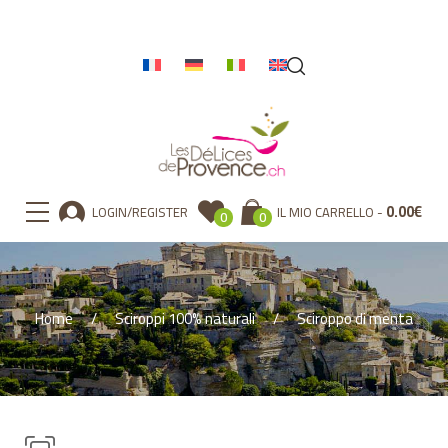
0.00
€
LOGIN/REGISTER
IL MIO CARRELLO
0
0
Home
Sciroppi 100% naturali
Sciroppo di menta