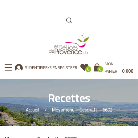
MON
S'IDENTIFIER/S'ENREGISTRER
0
0
0.00
€
PANIER
Recettes
Accueil
Megamenu – Geschäft – 6602