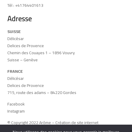
Tél : +41764401613
Adresse
SUISSE
Délicésar
Delices de Provence
Chemin des Couayes 1 – 1896 Vouvry
Suisse – Genève
FRANCE
Délicésar
Delices de Provence
715, route des adams – 84220 Gordes
Facebook
Instagram
© Copyright 2022 Arôme –
Création de site internet
Avignon
:
Arôme
–
Mentions légales
–
CGV