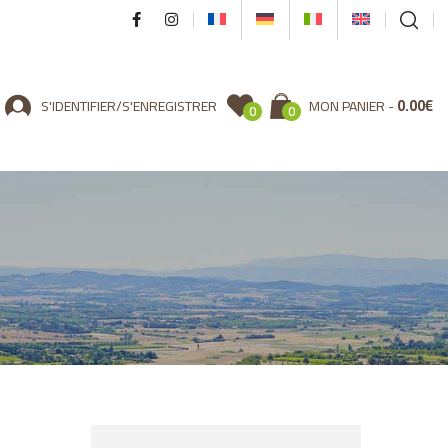
0.00
€
S'IDENTIFIER/S'ENREGISTRER
MON PANIER
0
0