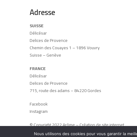
Adresse
SUISSE
Délicésar
Delices de Provence
Chemin des Couayes 1 – 1896 Vouvry
Suisse – Genève
FRANCE
Délicésar
Delices de Provence
715, route des adams – 84220 Gordes
Facebook
Instagram
© Copyright 2022 Arôme –
Création de site internet
Avignon
:
Arôme
–
Mentions légales
–
CGV
Nous utilisons des cookies pour vous garantir la meill