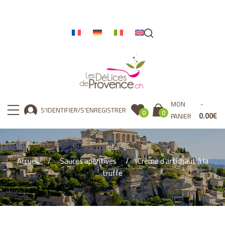
MON
S'IDENTIFIER/S'ENREGISTRER
0
0
0.00
€
PANIER
Accueil
Sauces apéritives
Crème d’artichaut à la
truffe