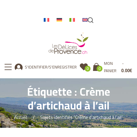
MON
S'IDENTIFIER/S'ENREGISTRER
0
0
0.00
€
PANIER
Étiquette :
Crème
d’artichaud à l’ail
Accueil
Sujets identifiés “Crème d’artichaud à l’ail”