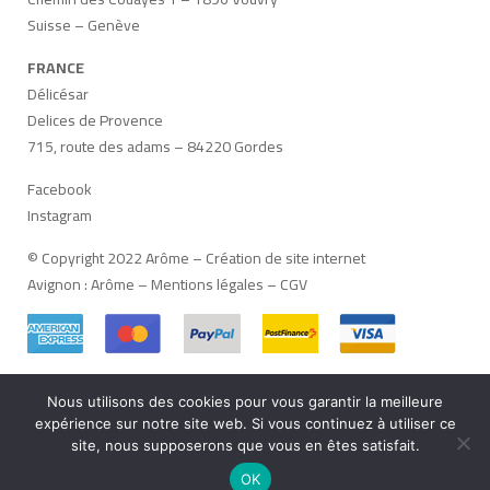
Suisse – Genève
FRANCE
Délicésar
Delices de Provence
715, route des adams – 84220 Gordes
Facebook
Instagram
© Copyright 2022 Arôme –
Création de site internet
Avignon
:
Arôme
–
Mentions légales
–
CGV
Nous utilisons des cookies pour vous garantir la meilleure
Français
Deutsch
(
Allemand
)
Italiano
(
Italien
)
expérience sur notre site web. Si vous continuez à utiliser ce
site, nous supposerons que vous en êtes satisfait.
English
(
Anglais
)
OK