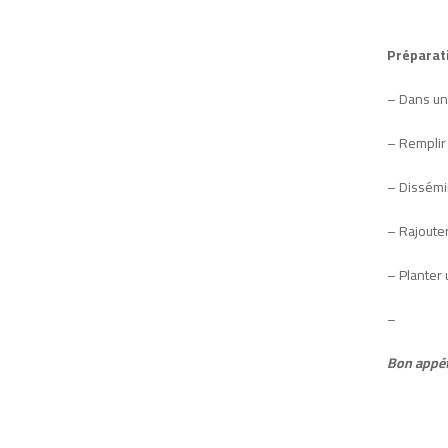
Préparati
– Dans une
– Remplir
– Dissémi
– Rajouter
– Planter
–
Bon appéti