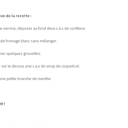
on de la recette :
 verrine, déposer au fond deux c.à.s de confiture.
 de fromage blanc sans mélanger.
ner quelques groseilles.
 sur le dessus une c.a.s de sirop de coquelicot.
 une petite branche de menthe
t !