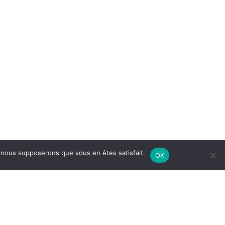
e, nous supposerons que vous en êtes satisfait.
OK
glais
)