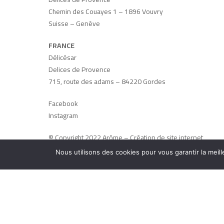
Chemin des Couayes 1 – 1896 Vouvry
Suisse – Genève
FRANCE
Délicésar
Delices de Provence
715, route des adams – 84220 Gordes
Facebook
Instagram
© Copyright 2022 Arôme –
Création de site internet
Avignon
:
Arôme
–
Mentions légales
–
CGV
Nous utilisons des cookies pour vous garantir la meill