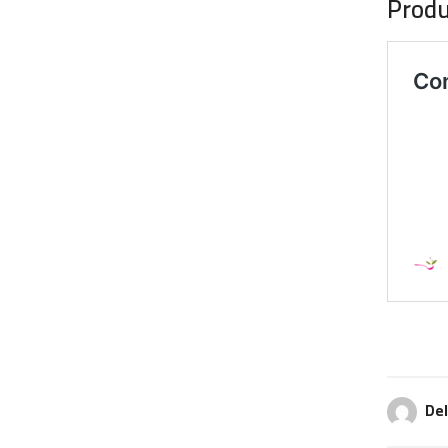
Produi
De