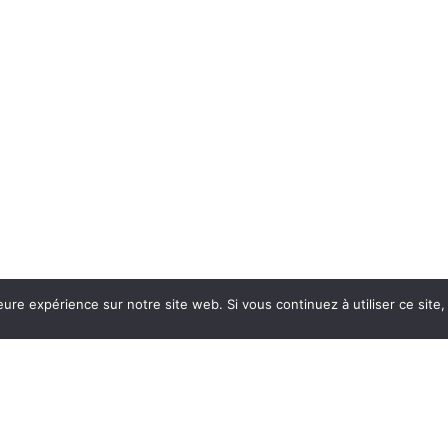
eure expérience sur notre site web. Si vous continuez à utiliser ce sit
Français
Deutsch
(
Allemand
)
Italiano
(
Italien
)
English
(
An