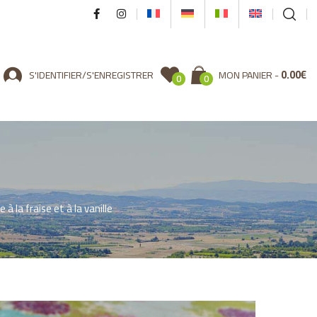
0.00
€
S'IDENTIFIER/S'ENREGISTRER
MON PANIER
0
0
à la fraise et à la vanille