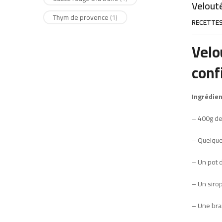
Velouté
Thym de provence
(1)
RECETTE
Velo
confi
Ingrédien
– 400g de
– Quelque
– Un pot d
– Un sirop
– Une bra