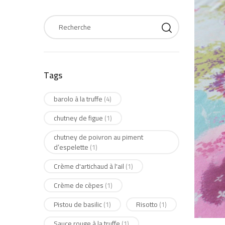
Tags
barolo à la truffe
(4)
chutney de figue
(1)
chutney de poivron au piment
d’espelette
(1)
Crème d'artichaud à l'ail
(1)
Crème de cèpes
(1)
Pistou de basilic
Risotto
(1)
(1)
Sauce rouge à la truffe
(1)