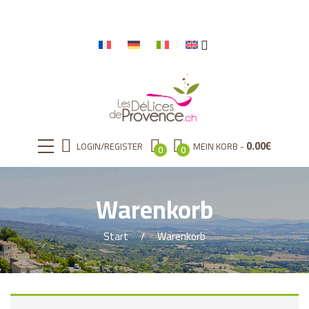
0.00
€
LOGIN/REGISTER
MEIN KORB
0
0
Warenkorb
Start
Warenkorb